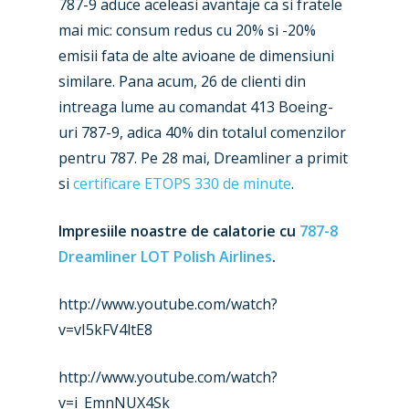
787-9 aduce aceleasi avantaje ca si fratele
mai mic: consum redus cu 20% si -20%
New Routes
emisii fata de alte avioane de dimensiuni
Industry
similare. Pana acum, 26 de clienti din
intreaga lume au comandat 413 Boeing-
Airshows
Accidents / Incidents
uri 787-9, adica 40% din totalul comenzilor
Business Jets
Dubai 2025
pentru 787. Pe 28 mai, Dreamliner a primit
si
certificare ETOPS 330 de minute
.
Paris 2025
Military
Farnborough 2024
Impresiile noastre de calatorie cu
787-8
Trip Reports
Dreamliner LOT Polish Airlines
.
Paris 2023
Marketplace
Farnborough 2022
http://www.youtube.com/watch?
Jobs
v=vI5kFV4ltE8
Dubai 2019
Contact
Paris 2019
http://www.youtube.com/watch?
v=i_EmnNUX4Sk