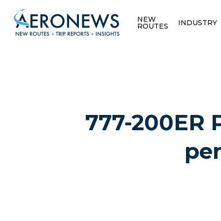
NEW
INDUSTRY
ROUTES
777-200ER P
pen