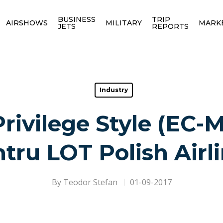
BUSINESS
TRIP
AIRSHOWS
MILITARY
MARK
JETS
REPORTS
Industry
rivilege Style (EC-M
tru LOT Polish Airl
By
Teodor Stefan
01-09-2017