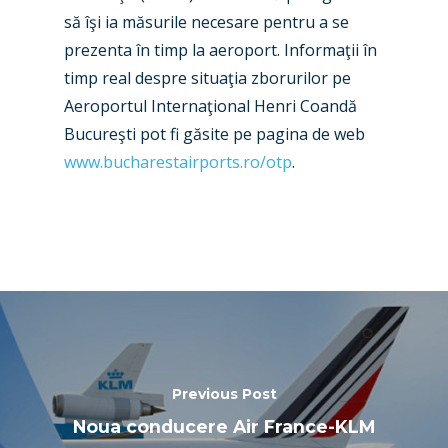
să îşi ia măsurile necesare pentru a se
Paris 2025
Military
prezenta în timp la aeroport. Informaţii în
Farnborough 2024
Trip Reports
timp real despre situaţia zborurilor pe
Aeroportul Internaţional Henri Coandă
Paris 2023
Marketplace
Bucureşti pot fi găsite pe pagina de web
Farnborough 2022
Jobs
www.bucharestairports.ro/otp
.
Dubai 2019
Contact
Paris 2019
Previous Post
Noua conducere Air France-KLM