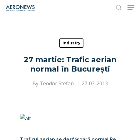
Hit enter to search or ESC to close
Industry
27 martie: Trafic aerian
normal în București
By
Teodor Stefan
27-03-2013
Traficul aerian se desfăşoară normal Pe