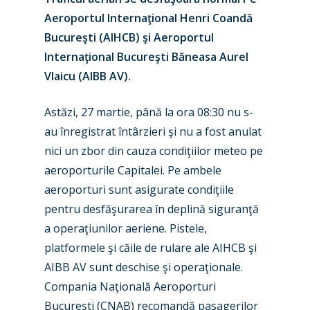
Aeroportul Internaţional Henri Coandă
Bucureşti (AIHCB) şi Aeroportul
Internaţional Bucureşti Băneasa Aurel
Vlaicu (AIBB AV).
Astăzi, 27 martie, până la ora 08:30 nu s-
au înregistrat întârzieri şi nu a fost anulat
nici un zbor din cauza condiţiilor meteo pe
aeroporturile Capitalei. Pe ambele
aeroporturi sunt asigurate condiţiile
pentru desfăşurarea în deplină siguranţă
New Routes
a operaţiunilor aeriene. Pistele,
Industry
platformele şi căile de rulare ale AIHCB şi
AIBB AV sunt deschise şi operaţionale.
Airshows
Accidents / Incidents
Compania Naţională Aeroporturi
Business Jets
Dubai 2025
Bucureşti (CNAB) recomandă pasagerilor