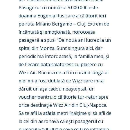
Pasagerul cu numărul 5.000.000 este
doamna Eugenia Rus care a călătorit ieri
pe ruta Milano Bergamo – Cluj. Extrem de
încântată şi emoţionată, norocoasa
pasageră a spus: “De nouă ani lucrez la un
spital din Monza. Sunt singură aici, dar
periodic mă întorc acasă, la familia mea, şi
de fiecare dată călătoresc cu plăcere cu
Wizz Air. Bucuria de a fi în curând lângă ai
New Routes
mei mi-a fost dublată de Wizz care mi-a
dăruit un aşa cadou neaşteptat, un
Industry
voucher pentru o călătorie tur-retur spre
Airshows
Accidents / Incidents
orice destinație Wizz Air din Cluj-Napoca.
Să te afli la atâţia metri înălţime şi să afli de
Business Jets
Dubai 2025
la cei din aeronavă că eşti pasagerul cu
Paris 2025
Military
numărul 5.000.000 e ceva ce ţi se întâmplă