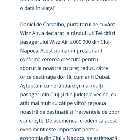
o dată în viaţă!”
Farnborough 2024
Trip Reports
Paris 2023
Marketplace
Daniel de Carvalho, purtătorul de cuvânt
Wizz Air, a declarat la rândul lui:”Felicitări
Farnborough 2022
Jobs
pasagerului Wizz Air 5.000.000 din Cluj-
Dubai 2019
Napoca. Acest număr impresionant
Contact
Paris 2019
confirmă cererea crescută pentru
zborurile noastre cu preţ redus, către
orice destinaţie dorită, cum ar fi Dubai.
Aşteptăm cu nerăbdare şi mai mulţi
pasageri din Cluj şi din judeţele vecine, cu
atât mai mult cu cât pe viitor reţeaua
noastră de destinaţii şi frecvenţele de zbor
vor creşte. De asemenea, credem că acest
eveniment este important pentru
economia din Cluj – Napoca: se estimează