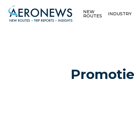
NEW
INDUSTRY
ROUTES
Promotie 
Hit enter to search or ESC to close