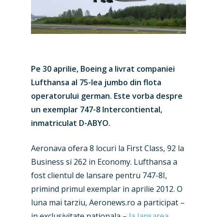
Pe 30 aprilie, Boeing a livrat companiei
Lufthansa al 75-lea jumbo din flota
operatorului german. Este vorba despre
un exemplar 747-8 Intercontiental,
inmatriculat D-ABYO.
Aeronava ofera 8 locuri la First Class, 92 la
Business si 262 in Economy. Lufthansa a
fost clientul de lansare pentru 747-8I,
primind primul exemplar in aprilie 2012. O
luna mai tarziu, Aeronews.ro a participat –
in exclusivitate nationala –
la lansarea