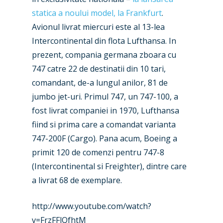
New Routes
statica a noului model, la Frankfurt
.
Industry
Avionul livrat miercuri este al 13-lea
Intercontinental din flota Lufthansa. In
Airshows
Accidents / Incidents
prezent, compania germana zboara cu
Business Jets
Dubai 2025
747 catre 22 de destinatii din 10 tari,
comandant, de-a lungul anilor, 81 de
Paris 2025
Military
jumbo jet-uri. Primul 747, un 747-100, a
Farnborough 2024
Trip Reports
fost livrat companiei in 1970, Lufthansa
fiind si prima care a comandat varianta
Paris 2023
Marketplace
747-200F (Cargo). Pana acum, Boeing a
Farnborough 2022
Jobs
primit 120 de comenzi pentru 747-8
Dubai 2019
(Intercontinental si Freighter), dintre care
Contact
a livrat 68 de exemplare.
Paris 2019
http://www.youtube.com/watch?
v=FrzFFlQfhtM