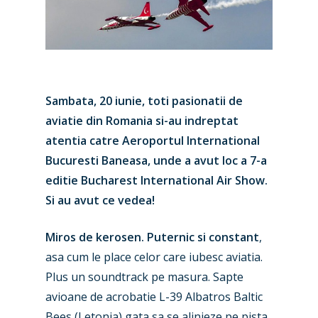
Sambata, 20 iunie, toti pasionatii de
aviatie din Romania si-au indreptat
atentia catre Aeroportul International
Bucuresti Baneasa, unde a avut loc a 7-a
editie Bucharest International Air Show.
Si au avut ce vedea!
Miros de kerosen. Puternic si constant
,
asa cum le place celor care iubesc aviatia.
Plus un soundtrack pe masura. Sapte
avioane de acrobatie L-39 Albatros Baltic
Bees (Letonia) gata sa se alinieze pe pista