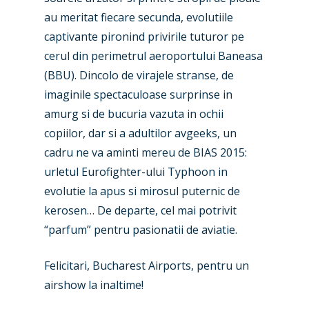
au meritat fiecare secunda, evolutiile
Farnborough 2024
Trip Reports
captivante pironind privirile tuturor pe
Paris 2023
Marketplace
cerul din perimetrul aeroportului Baneasa
(BBU). Dincolo de virajele stranse, de
Farnborough 2022
Jobs
imaginile spectaculoase surprinse in
Dubai 2019
Contact
amurg si de bucuria vazuta in ochii
Paris 2019
copiilor, dar si a adultilor avgeeks, un
cadru ne va aminti mereu de BIAS 2015:
urletul Eurofighter-ului Typhoon in
evolutie la apus si mirosul puternic de
kerosen… De departe, cel mai potrivit
“parfum” pentru pasionatii de aviatie.
Felicitari, Bucharest Airports, pentru un
airshow la inaltime!