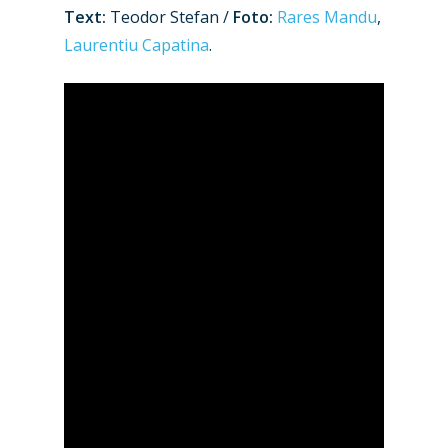
Text:
Teodor Stefan /
Foto:
Rares Mandu
,
Laurentiu Capatina
.