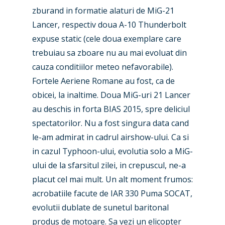
zburand in formatie alaturi de MiG-21
Lancer, respectiv doua A-10 Thunderbolt
expuse static (cele doua exemplare care
trebuiau sa zboare nu au mai evoluat din
cauza conditiilor meteo nefavorabile).
Fortele Aeriene Romane au fost, ca de
obicei, la inaltime. Doua MiG-uri 21 Lancer
au deschis in forta BIAS 2015, spre deliciul
spectatorilor. Nu a fost singura data cand
le-am admirat in cadrul airshow-ului. Ca si
in cazul Typhoon-ului, evolutia solo a MiG-
ului de la sfarsitul zilei, in crepuscul, ne-a
placut cel mai mult. Un alt moment frumos:
acrobatiile facute de IAR 330 Puma SOCAT,
evolutii dublate de sunetul baritonal
produs de motoare. Sa vezi un elicopter