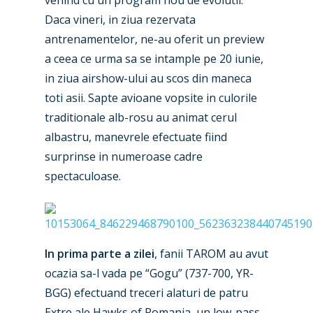
venind cu un program nou de evolutii.
Daca vineri, in ziua rezervata
antrenamentelor, ne-au oferit un preview
a ceea ce urma sa se intample pe 20 iunie,
in ziua airshow-ului au scos din maneca
toti asii. Sapte avioane vopsite in culorile
traditionale alb-rosu au animat cerul
albastru, manevrele efectuate fiind
surprinse in numeroase cadre
spectaculoase.
In prima parte a zilei
, fanii TAROM au avut
ocazia sa-l vada pe “Gogu” (737-700, YR-
BGG) efectuand treceri alaturi de patru
Extre ale Hawks of Romania, un low-pass