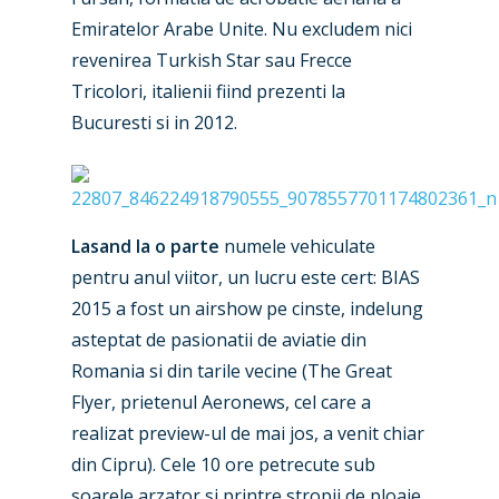
Emiratelor Arabe Unite. Nu excludem nici
revenirea Turkish Star sau Frecce
Tricolori, italienii fiind prezenti la
Bucuresti si in 2012.
Lasand la o parte
numele vehiculate
pentru anul viitor, un lucru este cert: BIAS
New Routes
2015 a fost un airshow pe cinste, indelung
asteptat de pasionatii de aviatie din
Industry
Romania si din tarile vecine (The Great
Airshows
Accidents / Incidents
Flyer, prietenul Aeronews, cel care a
realizat preview-ul de mai jos, a venit chiar
Business Jets
Dubai 2025
din Cipru). Cele 10 ore petrecute sub
Paris 2025
Military
soarele arzator si printre stropii de ploaie