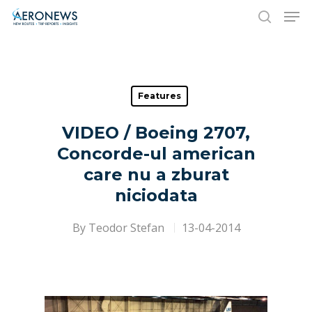
Hit enter to search or ESC to close
Features
VIDEO / Boeing 2707,
Concorde-ul american
care nu a zburat
niciodata
By
Teodor Stefan
13-04-2014