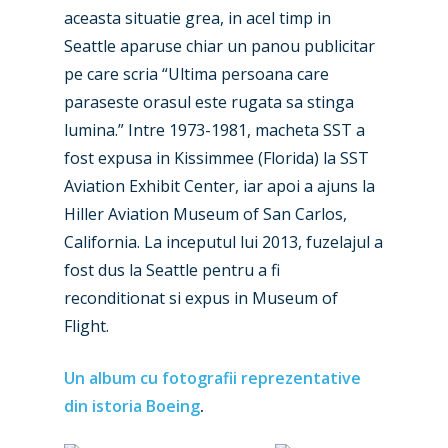
aceasta situatie grea, in acel timp in
Seattle aparuse chiar un panou publicitar
pe care scria “Ultima persoana care
paraseste orasul este rugata sa stinga
lumina.” Intre 1973-1981, macheta SST a
fost expusa in Kissimmee (Florida) la SST
Aviation Exhibit Center, iar apoi a ajuns la
New Routes
Hiller Aviation Museum of San Carlos,
California. La inceputul lui 2013, fuzelajul a
Industry
fost dus la Seattle pentru a fi
reconditionat si expus in Museum of
Airshows
Accidents / Incidents
Flight.
Business Jets
Dubai 2025
Un album cu fotografii reprezentative
Paris 2025
Military
din istoria Boeing
.
Farnborough 2024
Trip Reports