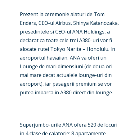
Prezent la ceremonie alaturi de Tom
Enders, CEO-ul Airbus, Shinya Katanozaka,
presedintele si CEO-ul ANA Holdings, a
declarat ca toate cele trei A380-uri vor fi
alocate rutei Tokyo Narita – Honolulu. In
aeroportul hawaiian, ANA va oferi un
Lounge de mari dimensiuni (de doua ori
mai mare decat actualele lounge-uri din
aeroport), iar pasagerii premium se vor
putea imbarca in A380 direct din lounge.
New Routes
Industry
Airshows
Accidents / Incidents
Superjumbo-urile ANA ofera 520 de locuri
in 4 clase de calatorie: 8 apartamente
Business Jets
Dubai 2025