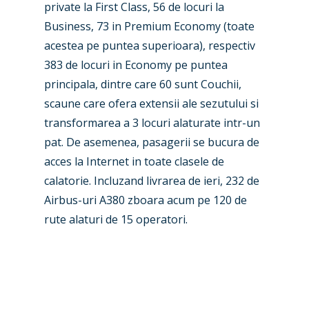
private la First Class, 56 de locuri la
Paris 2025
Military
Business, 73 in Premium Economy (toate
Farnborough 2024
acestea pe puntea superioara), respectiv
Trip Reports
383 de locuri in Economy pe puntea
Paris 2023
Marketplace
principala, dintre care 60 sunt Couchii,
Farnborough 2022
scaune care ofera extensii ale sezutului si
Jobs
transformarea a 3 locuri alaturate intr-un
Dubai 2019
Contact
pat. De asemenea, pasagerii se bucura de
Paris 2019
acces la Internet in toate clasele de
calatorie. Incluzand livrarea de ieri, 232 de
Airbus-uri A380 zboara acum pe 120 de
rute alaturi de 15 operatori.