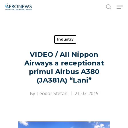
Hit enter to search or ESC to close
Industry
VIDEO / All Nippon
Airways a receptionat
primul Airbus A380
(JA381A) “Lani”
By
Teodor Stefan
21-03-2019