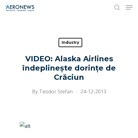
Hit enter to search or ESC to close
Industry
VIDEO: Alaska Airlines
îndeplinește dorințe de
Crăciun
By
Teodor Stefan
24-12-2013