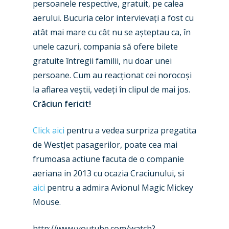
persoanele respective, gratuit, pe calea
New Routes
aerului. Bucuria celor intervievați a fost cu
Industry
atât mai mare cu cât nu se așteptau ca, în
unele cazuri, compania să ofere bilete
Airshows
Accidents / Incidents
gratuite întregii familii, nu doar unei
Business Jets
persoane. Cum au reacționat cei norocoși
Dubai 2025
la aflarea veștii, vedeți în clipul de mai jos.
Paris 2025
Military
Crăciun fericit!
Farnborough 2024
Trip Reports
Click aici
pentru a vedea surpriza pregatita
Paris 2023
Marketplace
de WestJet pasagerilor, poate cea mai
Farnborough 2022
frumoasa actiune facuta de o companie
Jobs
aeriana in 2013 cu ocazia Craciunului, si
Dubai 2019
Contact
aici
pentru a admira Avionul Magic Mickey
Paris 2019
Mouse.
http://www.youtube.com/watch?