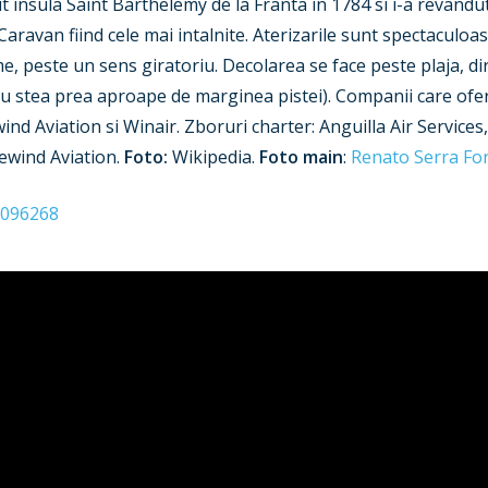
 insula Saint Barthelemy de la Franta in 1784 si i-a revandut-
ravan fiind cele mai intalnite. Aterizarile sunt spectaculoase
me, peste un sens giratoriu. Decolarea se face peste plaja, d
nu stea prea aproape de marginea pistei). Companii care ofera
d Aviation si Winair. Zboruri charter: Anguilla Air Services
ewind Aviation.
Foto:
Wikipedia.
Foto main
:
Renato Serra Fo