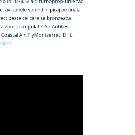
o in 1878. Si aici turboprop-urile fac
, avioanele venind in picaj pe finala
irect peste cei care se bronzeaza
 zboruri regulate: Air Antilles
, Coastal Air, FlyMontserrat, DHL
nseca