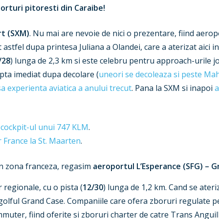
orturi pitoresti din Caraibe!
rt (SXM)
. Nu mai are nevoie de nici o prezentare, fiind aerop
 astfel dupa printesa Juliana a Olandei, care a aterizat aici 
/28
) lunga de 2,3 km si este celebru pentru approach-urile j
apta imediat dupa decolare (
uneori se decoleaza si peste Ma
 experienta aviatica a anului trecut
. Pana la SXM si inapoi
a
 cockpit-ul unui 747 KLM
.
 France la St. Maarten
.
 in zona franceza, regasim
aeroportul L’Esperance (SFG) –
G
 regionale, cu o pista (
12/30
) lunga de 1,2 km. Cand se ateri
lful Grand Case. Companiile care ofera zboruri regulate pe 
mmuter, fiind oferite si zboruri charter de catre Trans Anguil