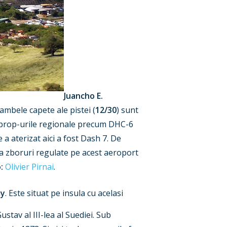
Juancho E.
 ambele capete ale pistei (
12/30
) sunt
boprop-urile regionale precum DHC-6
 a aterizat aici a fost Dash 7. De
ra zboruri regulate pe acest aeroport
:
Olivier Pirnai
.
my
. Este situat pe insula cu acelasi
tav al III-lea al Suediei. Sub