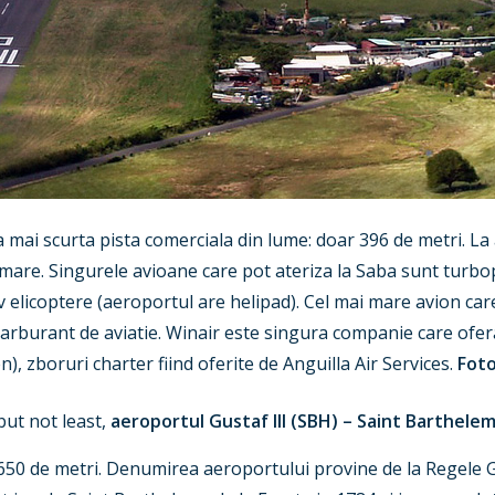
a mai scurta pista comerciala din lume: doar 396 de metri. La
 mare. Singurele avioane care pot ateriza la Saba sunt tur
 elicoptere (aeroportul are helipad). Cel mai mare avion care
 carburant de aviatie. Winair este singura companie care ofe
n), zboruri charter fiind oferite de Anguilla Air Services.
Foto
but not least,
aeroportul Gustaf III (SBH) – Saint Barthele
650 de metri. Denumirea aeroportului provine de la Regele Gus