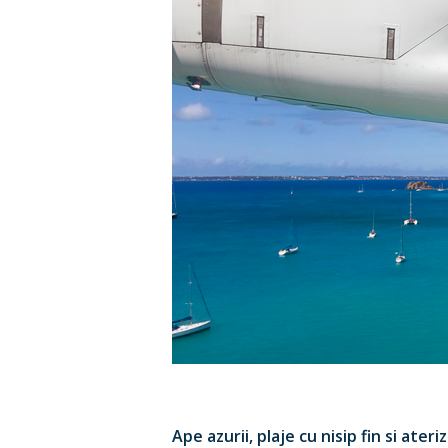
Hit enter to search or ESC to close
Ape azurii, plaje cu nisip fin si ate