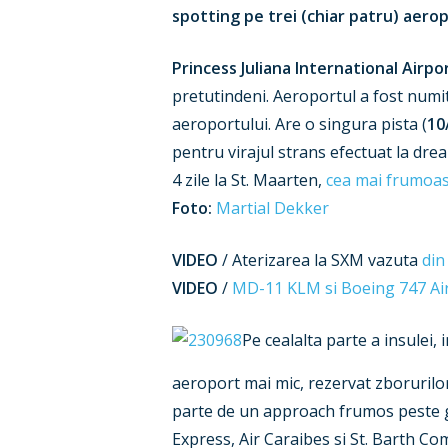
spotting pe trei (chiar patru) aerop
Princess Juliana International Airpo
pretutindeni. Aeroportul a fost numit
aeroportului. Are o singura pista (
10
pentru virajul strans efectuat la dre
4 zile la St. Maarten,
cea mai frumoasa
Foto:
Martial Dekker
VIDEO
/ Aterizarea la SXM vazuta
din
VIDEO
/
MD-11 KLM si Boeing 747 Air
Pe cealalta parte a insulei,
aeroport mai mic, rezervat zborurilor
parte de un approach frumos peste go
Express, Air Caraibes si St. Barth Co