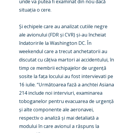
unde va putea fi examinat din nou dacă
New Routes
situația o cere.
Industry
Și echipele care au analizat cutiile negre
Airshows
Accidents / Incidents
ale avionului (FDR și CVR) și-au încheiat
Business Jets
Dubai 2025
îndatoririle la Washington DC. În
weekendul care a trecut anchetatorii au
Paris 2025
Military
discutat cu câțiva martori ai accidentului, în
Farnborough 2024
Trip Reports
timp ce membrii echipajelor de urgență
sosite la fața locului au fost intervievati pe
Paris 2023
Marketplace
16 iulie. “Următoarea fază a anchtei Asiana
Farnborough 2022
Jobs
214 include noi interviuri, examinarea
Dubai 2019
toboganelor pentru evacuarea de urgență
Contact
și alte componente ale aeronavei,
Paris 2019
respectiv o analiză și mai detaliată a
modului în care avionul a răspuns la