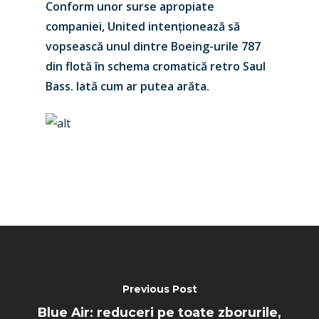
Conform unor surse apropiate
companiei, United intenționează să
vopsească unul dintre Boeing-urile 787
din flotă în schema cromatică retro Saul
New Routes
Bass. Iată cum ar putea arăta.
Industry
Airshows
Accidents / Incidents
Business Jets
Dubai 2025
Paris 2025
Military
Farnborough 2024
Trip Reports
Paris 2023
Marketplace
Farnborough 2022
Jobs
Previous Post
Dubai 2019
Blue Air: reduceri pe toate zborurile,
Contact