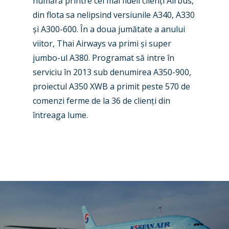
numără printre cei mai fideli clien
ț
i Airbus,
Business Jets
Dubai 2025
din flota sa nelipsind versiunile A340, A3
30
ș
i A300-600. În a doua jumătate a anului
Paris 2025
Military
viitor, Thai Airways va primi
ș
i super
Farnborough 2024
Trip Reports
jumbo-ul A380. Programat să intre în
serviciu în 2013 sub denumirea A350-900,
Paris 2023
Marketplace
proiectul A350
XWB a primit peste 570 de
Farnborough 2022
Jobs
comenzi ferme de la 36 de clien
ț
i din
Dubai 2019
întreaga lume.
Contact
Paris 2019