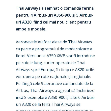
Thai Airways a semnat o comand
ă fermă
pentru 4 Airbus-uri A350-900
ș
i 5 Airbus-
uri A320,
fiind cel mai nou client pentru
ambele modele.
Aeronavele au fost alese de Thai Airways
ca parte a programului de modernizare a
flotei. Versiunile A350 XWB vor fi introduse
pe rutele lung-curier operate de Thai
Airways spre Europa, în timp ce A320-urile
vor opera pe rute na
ț
ionale
ș
i regionale
.
Pe lângă cele 9 aeronave comandate de la
New Routes
Airbus, Thai Airways a agreat să închirieze
Industry
încă 8 exemplare A350-900
ș
i alte 6 Airbus-
uri A320 de la ter
ț
i.
Thai Airways se
Airshows
Accidents / Incidents