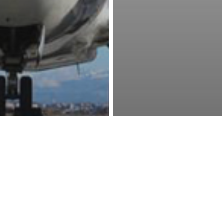
stry
Industry
ute noi din Sibiu
7 rute noi scoas