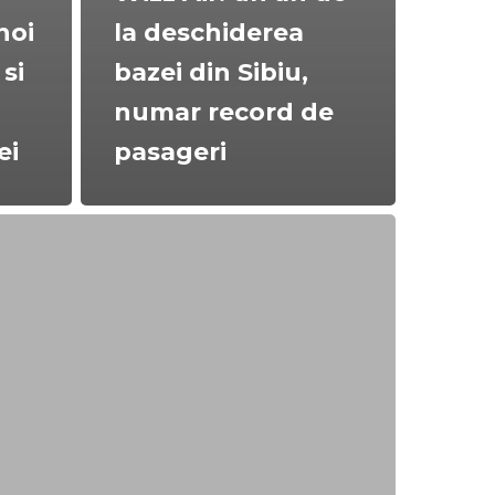
noi
la deschiderea
 si
bazei din Sibiu,
numar record de
ei
pasageri