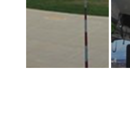
Industry
Trend ascendent
Indu
pentru Aeroportul
4 r