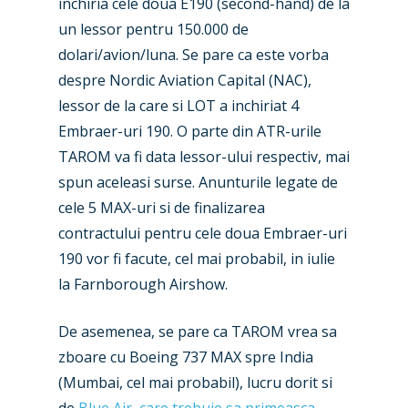
inchiria cele doua E190 (second-hand) de la
New Routes
un lessor pentru 150.000 de
dolari/avion/luna. Se pare ca este vorba
Industry
despre Nordic Aviation Capital (NAC),
Airshows
Accidents / Incidents
lessor de la care si LOT a inchiriat 4
Embraer-uri 190. O parte din ATR-urile
Business Jets
Dubai 2025
TAROM va fi data lessor-ului respectiv, mai
Paris 2025
Military
spun aceleasi surse. Anunturile legate de
cele 5 MAX-uri si de finalizarea
Farnborough 2024
Trip Reports
contractului pentru cele doua Embraer-uri
Paris 2023
Marketplace
190 vor fi facute, cel mai probabil, in iulie
Farnborough 2022
la Farnborough Airshow.
Jobs
Dubai 2019
Contact
De asemenea, se pare ca TAROM vrea sa
Paris 2019
zboare cu Boeing 737 MAX spre India
(Mumbai, cel mai probabil), lucru dorit si
de
Blue Air, care trebuie sa primeasca