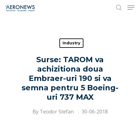
Hit enter to search or ESC to close
Industry
Surse: TAROM va
achizitiona doua
Embraer-uri 190 si va
semna pentru 5 Boeing-
uri 737 MAX
By
Teodor Stefan
30-06-2018