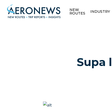
NEW
INDUSTRY
ROUTES
Supa 
Hit enter to search or ESC to close