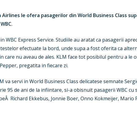
 Airlines le ofera pasagerilor din World Business Class sup
l WBC.
in WBC Express Service. Studiile au aratat ca pasagerii aprec
testelor efectuate la bord, unde supa a fost oferita ca alterna
 in care nu aveau de ales. KLM face tot posibilul pentru a le 
epper, pregatita in fiecare zi.
LM va servi in World Business Class delicatese semnate Sergi
e 95 de ani de la infiintare, si-a obisnuit pasagerii WBC cu s
m peÂ Richard Ekkebus, Jonnie Boer, Onno Kokmeijer, Mario R