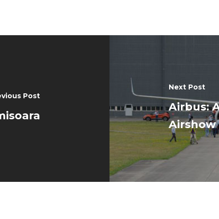
Next Post
evious Post
Airbus:
imisoara
Airshow