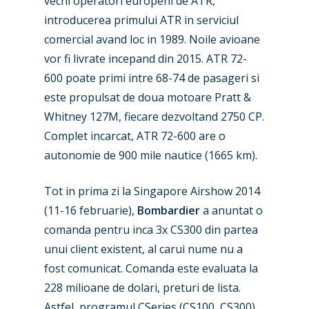
vechi operatori europeni de ATR,
introducerea primului ATR in serviciul
comercial avand loc in 1989. Noile avioane
vor fi livrate incepand din 2015. ATR 72-
600 poate primi intre 68-74 de pasageri si
este propulsat de doua motoare Pratt &
Whitney 127M, fiecare dezvoltand 2750 CP.
Complet incarcat, ATR 72-600 are o
autonomie de 900 mile nautice (1665 km).
Tot in prima zi la Singapore Airshow 2014
(11-16 februarie),
Bombardier
a anuntat o
comanda pentru inca 3x CS300 din partea
unui client existent, al carui nume nu a
fost comunicat. Comanda este evaluata la
228 milioane de dolari, preturi de lista.
Astfel, programul CSeries (CS100, CS300)