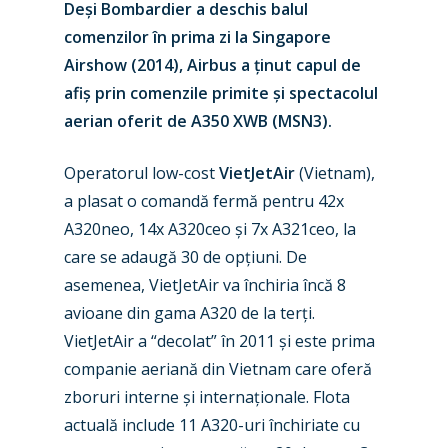
Deși Bombardier a deschis balul
comenzilor în prima zi la Singapore
Airshow (2014), Airbus a ținut capul de
afiș prin comenzile primite și spectacolul
aerian oferit de A350 XWB (MSN3).
Operatorul low-cost
VietJetAir
(Vietnam),
a plasat o comandă fermă pentru 42x
A320neo, 14x A320ceo și 7x A321ceo, la
care se adaugă 30 de opțiuni. De
asemenea, VietJetAir va închiria încă 8
avioane din gama A320 de la terți.
VietJetAir a “decolat” în 2011 și este prima
companie aeriană din Vietnam care oferă
zboruri interne și internaționale. Flota
actuală include 11 A320-uri închiriate cu