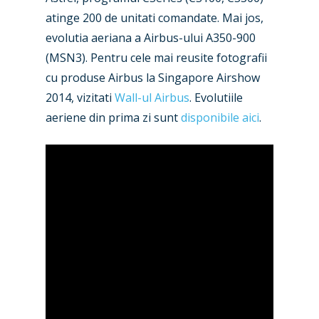
New Routes
atinge 200 de unitati comandate. Mai jos,
Industry
evolutia aeriana a Airbus-ului A350-900
(MSN3). Pentru cele mai reusite fotografii
Airshows
Accidents / Incidents
cu produse Airbus la Singapore Airshow
2014, vizitati
Wall-ul Airbus
. Evolutiile
Business Jets
Dubai 2025
aeriene din prima zi sunt
disponibile aici
.
Paris 2025
Military
Farnborough 2024
Trip Reports
Paris 2023
Marketplace
Farnborough 2022
Jobs
Dubai 2019
Contact
Paris 2019