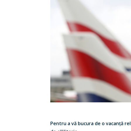
Pentru a v
ă bucura de o vacan
ț
ă re