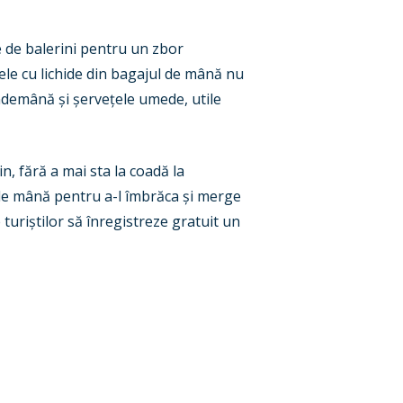
e de balerini pentru un zbor
tele cu lichide din bagajul de mână nu
 îndemână
ș
i
ș
erve
ț
ele umede, utile
n, fără a mai sta la coadă la
 de mână pentru a-l îmbrăca
ș
i merge
 turi
ș
tilor să înregistreze gratuit un