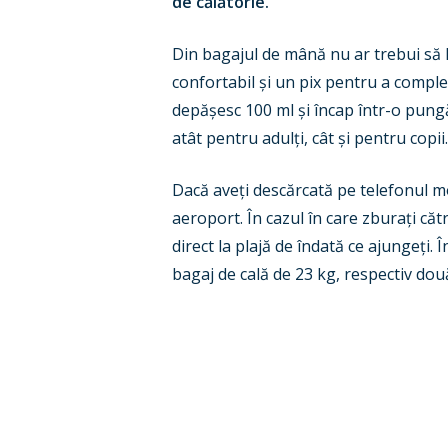
de călătorie.
Din bagajul de mână nu ar trebui să
confortabil
ș
i un pix pentru a comple
depă
ș
esc 100 ml
ș
i încap într-o pung
atât pentru adul
ț
i, cât
ș
i pentru copii.
Dacă ave
ț
i descărcată pe telefonul m
aeroport. În cazul în care zbura
ț
i căt
direct la plajă de îndată ce ajunge
ț
i. 
bagaj de cală de 23 kg, respectiv do