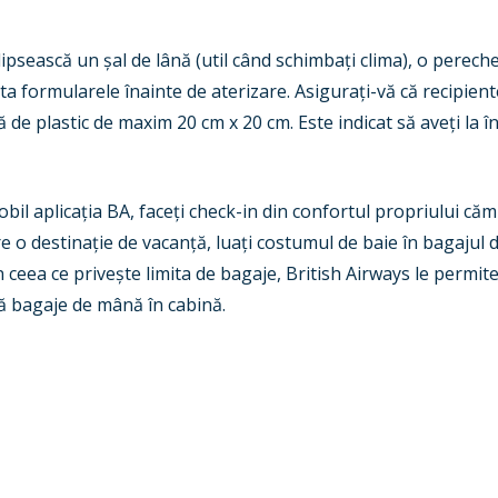
 lipsească un
ș
al de lână (util când schimba
ț
i clima), o perech
ta formularele înainte de aterizare. Asigura
ț
i-vă că recipien
ă de plastic de maxim 20 cm x 20 cm. Este indicat să ave
ț
i la
obil aplica
ț
ia BA, face
ț
i check-in din confortul propriului cămi
re o destina
ț
ie de vacan
ț
ă, lua
ț
i costumul de baie în bagajul
În ceea ce prive
ș
te limita de bagaje, British Airways le permite
uă bagaje de mână în cabină.