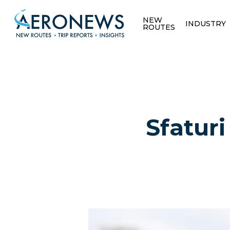
NEW
INDUSTRY
ROUTES
Sfaturi
Hit enter to search or ESC to close