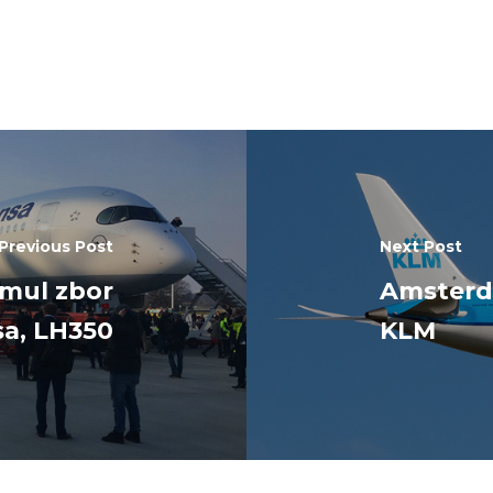
Previous Post
Next Post
imul zbor
Amsterda
sa, LH350
KLM