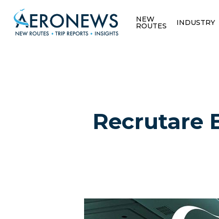
NEW
INDUSTRY
ROUTES
Recrutare B
Hit enter to search or ESC to close