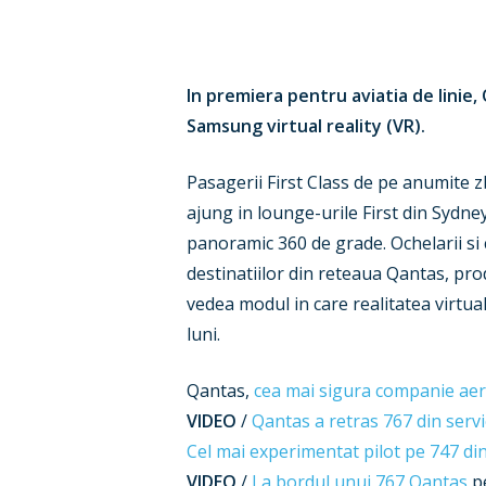
Hit enter to search or ESC to close
In premiera pentru aviatia de linie
Samsung virtual reality (VR).
Pasagerii First Class de pe anumite zb
ajung in lounge-urile First din Sydne
panoramic 360 de grade. Ochelarii si c
destinatiilor din reteaua Qantas, pro
vedea modul in care realitatea virtua
luni.
Qantas,
cea mai sigura companie aer
VIDEO
/
Qantas a retras 767 din servi
Cel mai experimentat pilot pe 747 di
VIDEO
/
La bordul unui 767 Qantas
pe