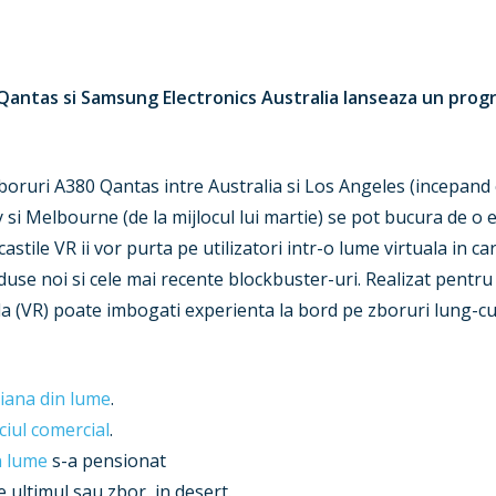
, Qantas si Samsung Electronics Australia lanseaza un pro
oruri A380 Qantas intre Australia si Los Angeles (incepand cu 
y si Melbourne (de la mijlocul lui martie) se pot bucura de o
astile VR ii vor purta pe utilizatori intr-o lume virtuala in c
duse noi si cele mai recente blockbuster-uri. Realizat pentru
la (VR) poate imbogati experienta la bord pe zboruri lung-cu
iana din lume
.
ciul comercial
.
n lume
s-a pensionat
 ultimul sau zbor, in desert.