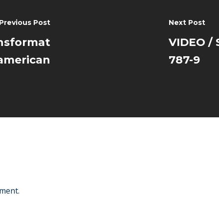
Previous Post
Next Post
ansformat
VIDEO / 
 american
787-9
ment.