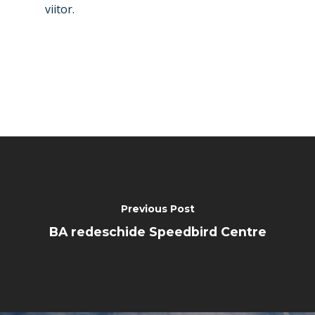
viitor.
Farnborough 2024
Trip Reports
Paris 2023
Marketplace
Farnborough 2022
Jobs
Dubai 2019
Contact
Paris 2019
Previous Post
BA redeschide Speedbird Centre