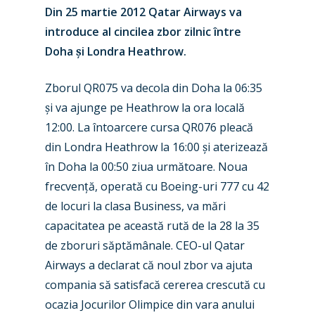
Din 25 martie 2012 Qatar Airways va
introduce al cincilea zbor zilnic între
Doha
ș
i Londra Heathrow.
Zborul QR075 va decola din Doha la 06
:35
ș
i va ajunge pe Heathrow la ora locală
12:00. La întoarcere cursa QR076 pleacă
din Londra Heathrow la 16:00
ș
i aterizează
în Doha la 00:50 ziua următoare. Noua
New Routes
frecven
ț
ă, operată cu Boeing-uri 777 cu 42
de locuri la clasa Business, va mări
Industry
capacitatea pe această rută de la 28 la 35
Airshows
Accidents / Incidents
de zboruri săptămânale. CEO-ul Qatar
Airways a declarat că noul zbor va ajuta
Business Jets
Dubai 2025
compania să satisfacă cererea crescută cu
Paris 2025
Military
ocazia Jocurilor Olimpice din vara anului