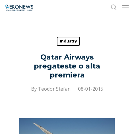
Hit enter to search or ESC to close
Industry
Qatar Airways
pregateste o alta
premiera
By
Teodor Stefan
08-01-2015