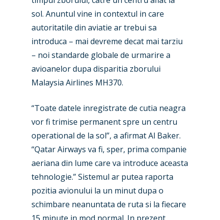
timpul zborului, catre un centru aflat la
sol. Anuntul vine in contextul in care
autoritatile din aviatie ar trebui sa
New Routes
introduca – mai devreme decat mai tarziu
Industry
– noi standarde globale de urmarire a
avioanelor dupa disparitia zborului
Airshows
Accidents / Incidents
Malaysia Airlines MH370.
Business Jets
Dubai 2025
“Toate datele inregistrate de cutia neagra
Paris 2025
Military
vor fi trimise permanent spre un centru
Farnborough 2024
Trip Reports
operational de la sol”, a afirmat Al Baker.
“Qatar Airways va fi, sper, prima companie
Paris 2023
Marketplace
aeriana din lume care va introduce aceasta
Farnborough 2022
Jobs
tehnologie.” Sistemul ar putea raporta
pozitia avionului la un minut dupa o
Dubai 2019
Contact
schimbare neanuntata de ruta si la fiecare
Paris 2019
15 minute in mod normal. In prezent,