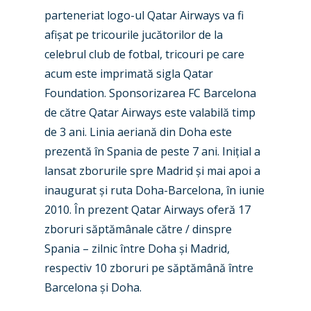
Farnborough 2024
Trip Reports
parteneriat logo-ul Qatar Airways va fi
Paris 2023
afișat pe tricourile jucătorilor de la
Marketplace
celebrul club de fotbal, tricouri pe care
Farnborough 2022
Jobs
acum este imprimată sigla Qatar
Dubai 2019
Foundation. Sponsorizarea FC Barcelona
Contact
de către Qatar Airways este valabilă timp
Paris 2019
de 3 ani. Linia aeriană din Doha este
prezentă în Spania de peste 7 ani. Inițial a
lansat zborurile spre Madrid și mai apoi a
inaugurat și ruta Doha-Barcelona, în iunie
2010. În prezent Qatar Airways oferă 17
zboruri săptămânale către / dinspre
Spania – zilnic între Doha și Madrid,
respectiv 10 zboruri pe săptămână între
Barcelona și Doha.