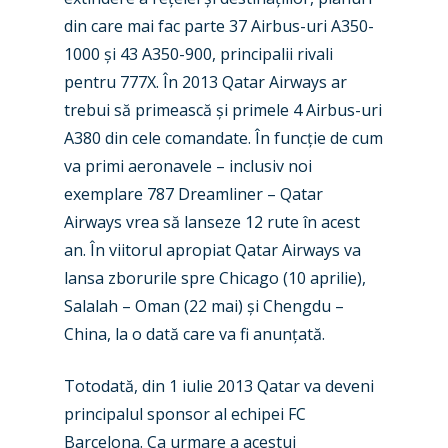
din care mai fac parte 37 Airbus-uri A350-
1000 și 43 A350-900, principalii rivali
pentru 777X. În 2013 Qatar Airways ar
trebui să primească și primele 4 Airbus-uri
A380 din cele comandate. În funcție de cum
va primi aeronavele – inclusiv noi
exemplare 787 Dreamliner – Qatar
Airways vrea să lanseze 12 rute în acest
New Routes
an. În viitorul apropiat Qatar Airways va
lansa zborurile spre Chicago (10 aprilie),
Industry
Salalah – Oman (22 mai) și Chengdu –
Airshows
Accidents / Incidents
China, la o dată care va fi anunțată.
Business Jets
Dubai 2025
Totodată, din 1 iulie 2013 Qatar va deveni
principalul sponsor al echipei FC
Paris 2025
Military
Barcelona. Ca urmare a acestui