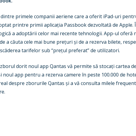
sbook.
dintre primele companii aeriene care a oferit iPad-uri pentr
ptat printre primii aplicația Passbook dezvoltată de Apple. 
gică a adoptării celor mai recente tehnologii. App-ul oferă 
 de a căuta cele mai bune prețuri și de a rezerva bilete, respe
ăderea tarifelor sub “prețul preferat” de utilizatori.
 zborul dorit noul app Qantas vă permite să stocați cartea de
 noul app pentru a rezerva camere în peste 100.000 de hote
 real despre zborurile Qantas și a vă consulta milele frequen
re.