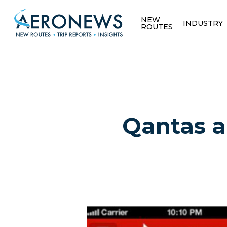
NEW
INDUSTRY
ROUTES
Qantas a
Hit enter to search or ESC to close