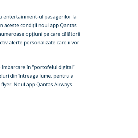
u entertainment-ul pasagerilor la
În aceste condiții noul app Qantas
numeroase opțiuni pe care călătorii
ctiv alerte personalizate care îi vor
 îmbarcare în “portofelul digital”
luri din întreaga lume, pentru a
t flyer. Noul app Qantas Airways