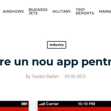
BUSINESS
TRIP
AIRSHOWS
MILITARY
MARK
JETS
REPORTS
Industry
re un nou app pent
By
Teodor Stefan
03-05-2013