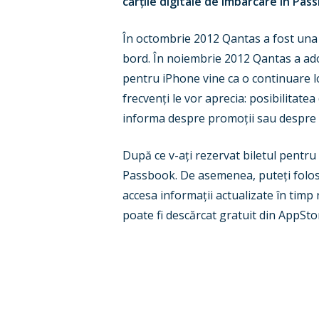
cărțile digitale de îmbarcare în Pas
În octombrie 2012 Qantas a fost una 
bord. În noiembrie 2012 Qantas a ado
pentru iPhone vine ca o continuare lo
frecvenți le vor aprecia: posibilitatea
informa despre promoții sau despre sc
După ce v-ați rezervat biletul pentru
Passbook. De asemenea, puteți folosi
accesa informații actualizate în timp
poate fi descărcat gratuit din AppSto