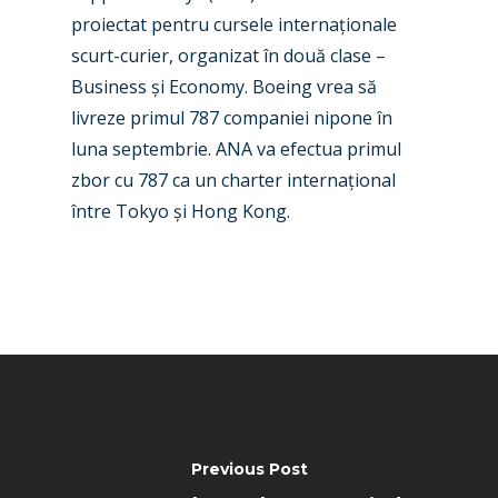
Business Jets
Dubai 2025
proiectat pentru cursele interna
ț
ionale
Paris 2025
Military
scurt-curier, organizat în două clase –
Business
ș
i Economy. Boeing vrea să
Farnborough 2024
Trip Reports
livreze primul 787 com
paniei nipone în
Paris 2023
Marketplace
luna septembrie. ANA va efectua primul
zbor cu 787 ca un charter interna
ț
ional
Farnborough 2022
Jobs
între Tokyo
ș
i Hong Kong.
Dubai 2019
Contact
Paris 2019
Previous Post