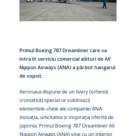
Primul
Boeing 787 Dreamliner care va
intra în serviciu comercial alături de All
Nippon Airways (ANA) a părăsit hangarul
de vopsit.
Aeronava dispune de un livery (schemă
New Routes
cromatică) special ce subliniază
elementele-cheie ale companiei ANA
:
Industry
inova
ț
ia, u
nicitatea
ș
i inspira
ț
ia oferită de
Airshows
Accidents / Incidents
Japonia. Primul Boeing 787 Dreamliner All
Nippon Airways (ANA) vine cu un interior