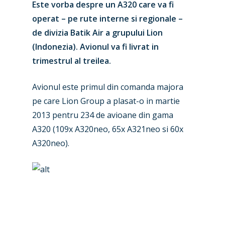
Este vorba despre un A320 care va fi
operat – pe rute interne si regionale –
de divizia Batik Air a grupului Lion
(Indonezia). Avionul va fi livrat in
trimestrul al treilea.
Avionul este primul din comanda majora
New Routes
pe care Lion Group a plasat-o in martie
Industry
2013 pentru 234 de avioane din gama
A320 (109x A320neo, 65x A321neo si 60x
Airshows
Accidents / Incidents
A320neo).
Business Jets
Dubai 2025
Paris 2025
Military
Farnborough 2024
Trip Reports
Paris 2023
Marketplace