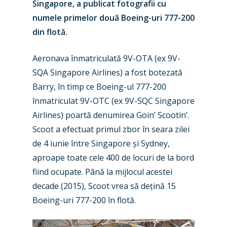
Singapore, a publicat fotografii cu
numele primelor două Boeing-uri 777-200
din flotă.
Aeronava înmatriculată 9V-OTA (ex 9V-
SQA Singapore Airlines) a fost botezată
Barry, în timp ce Boeing-ul 777-200
înmatriculat 9V-OTC (ex 9V-SQC Singapore
Airlines) poartă denumirea Goin’ Scootin’.
Scoot a efectuat primul zbor în seara zilei
de 4 iunie între Singapore și Sydney,
New Routes
aproape toate cele 400 de locuri de la bord
fiind ocupate. Până la mijlocul acestei
Industry
decade (2015), Scoot vrea să dețină 15
Airshows
Accidents / Incidents
Boeing-uri 777-200 în flotă.
Business Jets
Dubai 2025