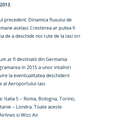
 2013.
ul precedent. Dinamica fluxului de
mane acelasi. Cresterea ar putea fi
 de a deschide noi rute de la Iasi ori
m ar fi destinatii din Germania
gramarea in 2015 a unor intalniri
vire la eventualitatea deschiderii
 al Aeroportului Iasi.
e: Italia 5 – Roma, Bologna, Torino,
ritanie – Londra. Toate aceste
rlines si Wizz Air.