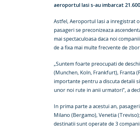
aeroportul Iasi s-au imbarcat 21.60
Astfel, Aeroportul Iasi a inregistrat
pasageri se preconizeaza ascendenta 
mai spectaculoasa daca noi companii a
de a fixa mai multe frecvente de zbor
„Suntem foarte preocupati de deschid
(Munchen, Koln, Frankfurt), Franta (P
importante pentru a discuta detalii si
unor noi rute in anii urmatori”, a dec
In prima parte a acestui an, pasageri
Milano (Bergamo), Venetia (Treviso); 
destinatii sunt operate de 3 companii