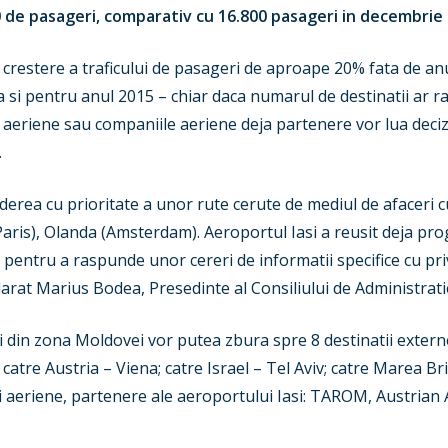
0 de pasageri, comparativ cu 16.800 pasageri in decembrie
 o crestere a traficului de pasageri de aproape 20% fata de an
si pentru anul 2015 – chiar daca numarul de destinatii ar ra
eriene sau companiile aeriene deja partenere vor lua decizia
.
erea cu prioritate a unor rute cerute de mediul de afaceri cu
aris), Olanda (Amsterdam). Aeroportul Iasi a reusit deja pro
 pentru a raspunde unor cereri de informatii specifice cu pri
larat Marius Bodea, Presedinte al Consiliului de Administratie
i din zona Moldovei vor putea zbura spre 8 destinatii extern
catre Austria – Viena; catre Israel – Tel Aviv; catre Marea B
 aeriene, partenere ale aeroportului Iasi: TAROM, Austrian Ai