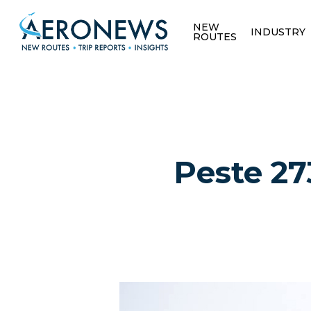
NEW
INDUSTRY
ROUTES
Peste 27
Hit enter to search or ESC to close