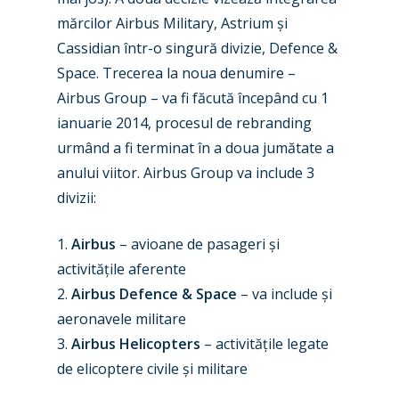
mărcilor Airbus Military, Astrium și
Cassidian într-o singură divizie, Defence &
Space. Trecerea la noua denumire –
Airbus Group – va fi făcută începând cu 1
ianuarie 2014, procesul de rebranding
urmând a fi terminat în a doua jumătate a
New Routes
anului viitor. Airbus Group va include 3
divizii:
Industry
Airshows
Accidents / Incidents
1.
Airbus
– avioane de pasageri și
activitățile aferente
Business Jets
Dubai 2025
2.
Airbus Defence & Space
– va include și
Paris 2025
Military
aeronavele militare
3.
Airbus Helicopters
– activitățile legate
Farnborough 2024
Trip Reports
de elicoptere civile și militare
Paris 2023
Marketplace