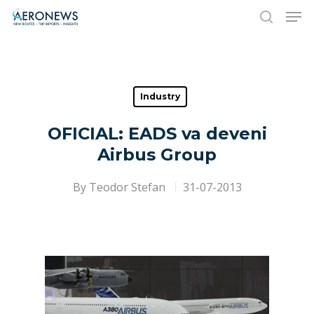
Hit enter to search or ESC to close
Industry
OFICIAL: EADS va deveni
Airbus Group
By
Teodor Stefan
31-07-2013