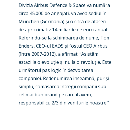
Divizia Airbus Defence & Space va număra
Farnborough 2022
Jobs
circa 45.000 de angajați, va avea sediul în
Dubai 2019
Munchen (Germania) și o cifră de afaceri
Contact
de aproximativ 14 miliarde de euro anual.
Paris 2019
Referindu-se la schimbarea de nume, Tom
Enders, CEO-ul EADS și fostul CEO Airbus
(între 2007-2012), a afirmat: “Asistăm
astăzi la o evoluție și nu la o revoluție. Este
următorul pas logic în dezvoltarea
companiei. Redenumirea înseamnă, pur și
simplu, comasarea întregii companii sub
cel mai bun brand pe care îl avem,
responsabil cu 2/3 din veniturile noastre.”