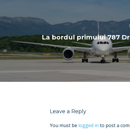
La bordul primului 787 D
Leave a Reply
You must be
logged in
to post a com