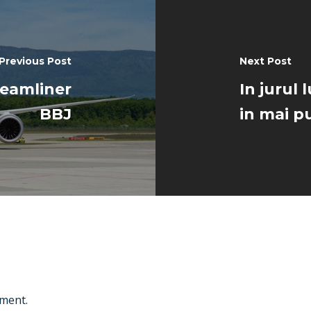
Previous Post
Next Post
reamliner
In jurul 
BBJ
in mai p
ment.