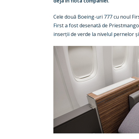
deja în flota companiei.
Cele două Boeing-uri 777 cu noul Fir
First a fost desenată de Priestmangood
inserții de verde la nivelul pernelor ș