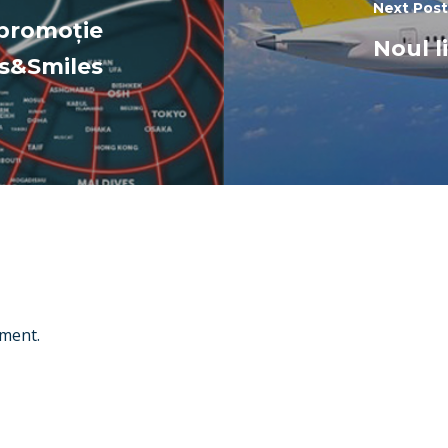
Next Post
 promoție
Noul l
es&Smiles
ment.