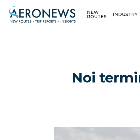
NEW
INDUSTRY
ROUTES
Noi termi
Hit enter to search or ESC to close