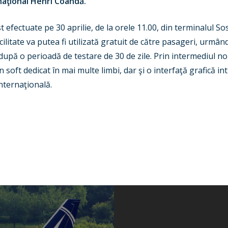
naţional Henri Coandă.
 efectuate pe 30 aprilie, de la orele 11.00, din terminalul So
litate va putea fi utilizată gratuit de către pasageri, urmând
după o perioadă de testare de 30 de zile. Prin intermediul no
n soft dedicat în mai multe limbi, dar şi o interfaţă grafică in
internaţională.