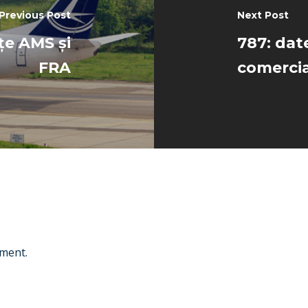
Previous Post
Next Post
țe AMS și
787: date
FRA
comercia
ment.