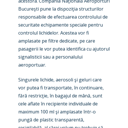
acestora. Compania Naţională Aeroporturi
Bucureşti pune la dispoziţia structurilor
responsabile de efectuarea controlului de
securitate echipamente speciale pentru
controlul lichidelor. Acestea vor fi
amplasate pe filtre dedicate, pe care
pasagerii le vor putea identifica cu ajutorul
signalisticii sau a personalului
aeroportuar.
Singurele lichide, aerosoli şi geluri care
New Routes
vor putea fi transportate, în continuare,
Industry
fără restricţie, în bagajul de mână, sunt
cele aflate în recipiente individuale de
Airshows
Accidents / Incidents
maximum 100 ml şi amplasate într-o
Business Jets
pungă de plastic transparentă,
Dubai 2025
resigilabilă, al cărei volum nu trebuie să