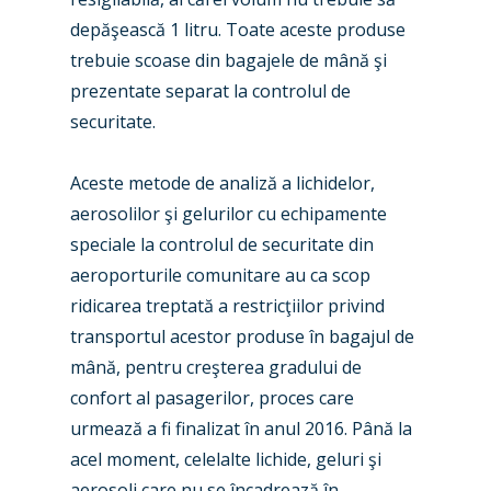
Paris 2025
Military
depăşească 1 litru. Toate aceste produse
Farnborough 2024
trebuie scoase din bagajele de mână şi
Trip Reports
prezentate separat la controlul de
Paris 2023
Marketplace
securitate.
Farnborough 2022
Jobs
Aceste metode de analiză a lichidelor,
Dubai 2019
Contact
aerosolilor şi gelurilor cu echipamente
Paris 2019
speciale la controlul de securitate din
aeroporturile comunitare au ca scop
ridicarea treptată a restricţiilor privind
transportul acestor produse în bagajul de
mână, pentru creşterea gradului de
confort al pasagerilor, proces care
urmează a fi finalizat în anul 2016. Până la
acel moment, celelalte lichide, geluri şi
aerosoli care nu se încadrează în