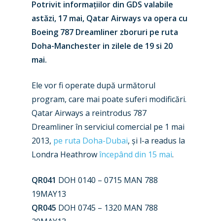
Potrivit informațiilor din GDS valabile
astăzi, 17 mai, Qatar Airways va opera cu
Boeing 787 Dreamliner zboruri pe ruta
Doha-Manchester in zilele de 19 si 20
mai.
Ele vor fi operate după următorul
program, care mai poate suferi modificări.
Qatar Airways a reintrodus 787
Dreamliner în serviciul comercial pe 1 mai
2013,
pe ruta Doha-Dubai
, și l-a readus la
New Routes
Londra Heathrow
începând din 15 mai
.
Industry
QR041
DOH 0140 – 0715 MAN 788
Airshows
Accidents / Incidents
19MAY13
QR045
DOH 0745 – 1320 MAN 788
Business Jets
Dubai 2025