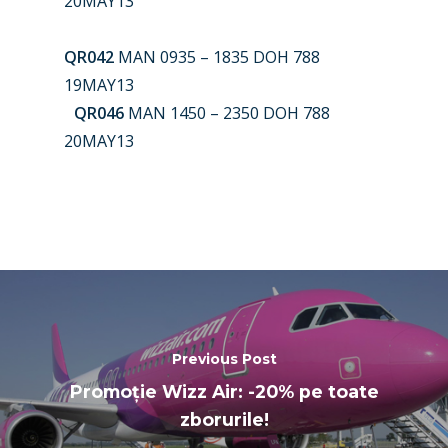
20MAY13
Paris 2025
Military
QR042
MAN 0935 – 1835 DOH 788
Farnborough 2024
Trip Reports
19MAY13
Paris 2023
Marketplace
QR046
MAN 1450 – 2350 DOH 788
20MAY13
Farnborough 2022
Jobs
Dubai 2019
Contact
Paris 2019
Previous Post
Promoție Wizz Air: -20% pe toate
zborurile!