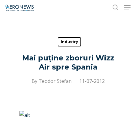
Hit enter to search or ESC to close
Industry
Mai puține zboruri Wizz
Air spre Spania
By
Teodor Stefan
11-07-2012