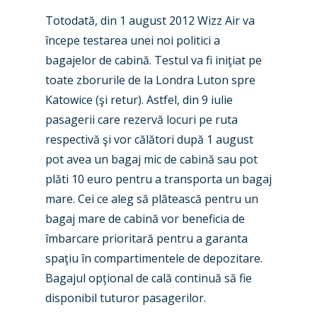
Totodată, din 1 august 2012 Wizz Air va
Industry
începe testarea unei noi politici a
Airshows
Accidents / Incidents
bagajelor de cabină. Testul va fi iniţiat pe
toate zborurile de la Londra Luton spre
Business Jets
Dubai 2025
Katowice (şi retur). Astfel, din 9 iulie
Paris 2025
Military
pasagerii care rezervă locuri pe ruta
respectivă şi vor călători după 1 august
Farnborough 2024
Trip Reports
pot avea un bagaj mic de cabină sau pot
Paris 2023
Marketplace
plăti 10 euro pentru a transporta un bagaj
mare. Cei ce aleg să plătească pentru un
Farnborough 2022
Jobs
bagaj mare de cabină vor beneficia de
Dubai 2019
Contact
îmbarcare prioritară pentru a garanta
Paris 2019
spaţiu în compartimentele de depozitare.
Bagajul opţional de cală continuă să fie
disponibil tuturor pasagerilor.