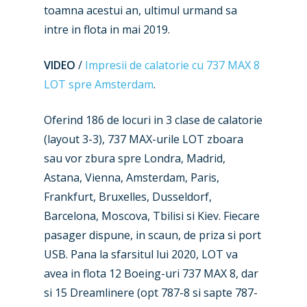
toamna acestui an, ultimul urmand sa
intre in flota in mai 2019.
VIDEO
/
Impresii de calatorie cu 737 MAX 8
LOT spre Amsterdam
.
New Routes
Oferind 186 de locuri in 3 clase de calatorie
Industry
(layout 3-3), 737 MAX-urile LOT zboara
sau vor zbura spre Londra, Madrid,
Airshows
Accidents / Incidents
Astana, Vienna, Amsterdam, Paris,
Business Jets
Dubai 2025
Frankfurt, Bruxelles, Dusseldorf,
Barcelona, Moscova, Tbilisi si Kiev. Fiecare
Paris 2025
Military
pasager dispune, in scaun, de priza si port
Farnborough 2024
Trip Reports
USB. Pana la sfarsitul lui 2020, LOT va
Paris 2023
avea in flota 12 Boeing-uri 737 MAX 8, dar
Marketplace
si 15 Dreamlinere (opt 787-8 si sapte 787-
Farnborough 2022