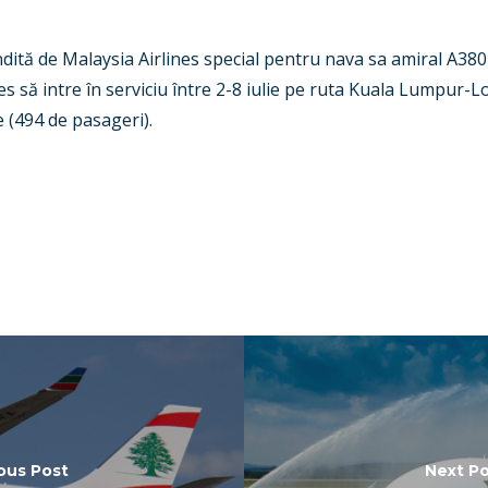
ită de Malaysia Airlines special pentru nava sa amiral A380 
es să intre în serviciu între 2-8 iulie pe ruta Kuala Lumpur-
e (494 de pasageri).
ous Post
Next Po