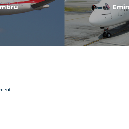
embru
Emira
ment.