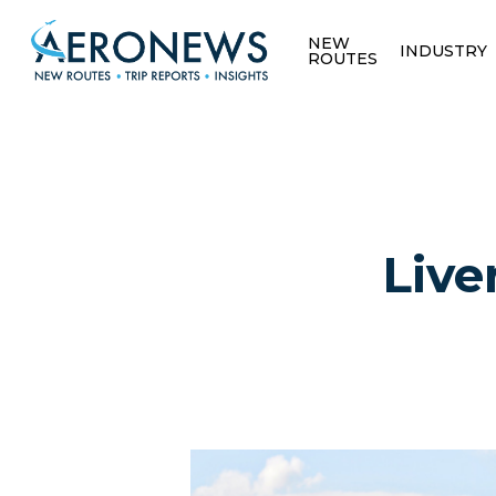
NEW
INDUSTRY
ROUTES
Live
Hit enter to search or ESC to close