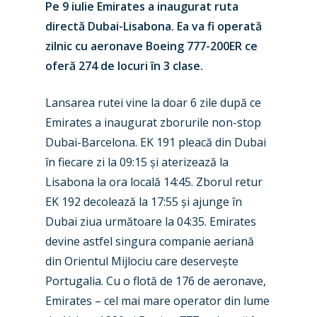
Pe 9 iulie Emirates a inaugurat ruta
directă Dubai-Lisabona. Ea va fi operată
zilnic cu aeronave Boeing 777-200ER ce
oferă 274 de locuri în 3 clase.
Lansarea rutei vine la doar 6 zile după ce
Emirates a inaugurat zborurile non-stop
Dubai-Barcelona. EK 191 pleacă din Dubai
în fiecare zi la 09:15 și aterizează la
Lisabona la ora locală 14:45. Zborul retur
New Routes
EK 192 decolează la 17:55 și ajunge în
Industry
Dubai ziua următoare la 04:35. Emirates
devine astfel singura companie aeriană
Airshows
Accidents / Incidents
din Orientul Mijlociu care deservește
Business Jets
Dubai 2025
Portugalia. Cu o flotă de 176 de aeronave,
Emirates – cel mai mare operator din lume
Paris 2025
Military