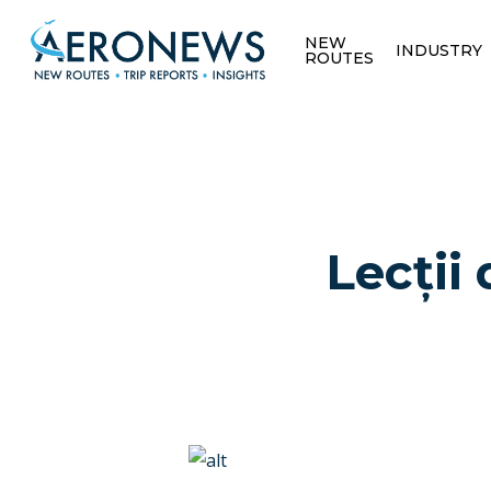
NEW
INDUSTRY
ROUTES
Lecții 
Hit enter to search or ESC to close