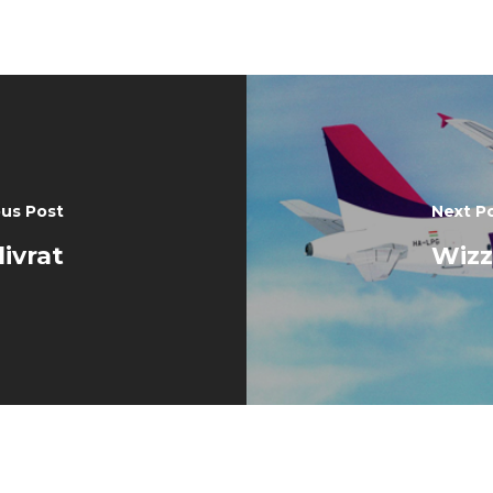
ous Post
Next P
livrat
Wizz 