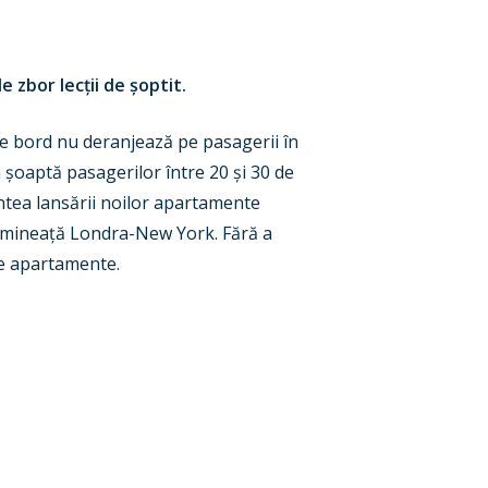
de zbor lec
ț
ii de
ș
optit.
 de bord nu deranjează pe pasagerii în
n
ș
oaptă pasagerilor între 20
ș
i 30 de
intea lansării noilor apartamente
iminea
ț
ă Londra-New York. Fără a
ile apartamente.