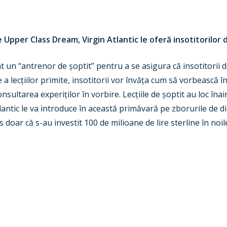
 Upper Class Dream, Virgin Atlantic le oferă insotitorilor 
jat un “antrenor de
ș
optit” pentru a se asigura că insotitorii
 a lec
ț
iilor primite, insotitorii vor învă
ț
a cum să vorbească î
consultarea experi
ț
ilor în vorbire. Lec
ț
iile de
ș
optit au loc îna
antic le va introduce în această primăvară pe zborurile de d
pus doar că s-au investit 100 de milioane de lire sterline în no