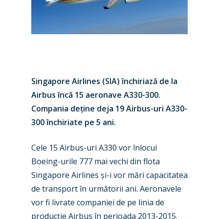
Singapore Airlines (SIA)
închiriază de la
Airbus încă 15 aeronave A330-300.
Compania de
ț
ine deja 19
Airbus-uri A330-
300 închiriate pe 5 ani.
Cele 15 Airbus-uri A330 vor înlocui
New Routes
Boeing-urile 777 mai vechi din flota
Singapore Airlines
ș
i-i vor mări capacitatea
Industry
de transport în următorii ani. Aeronavele
Airshows
Accidents / Incidents
vor fi livrate companiei de pe linia de
produc
ț
ie Airbus în perioada 2013-2015.