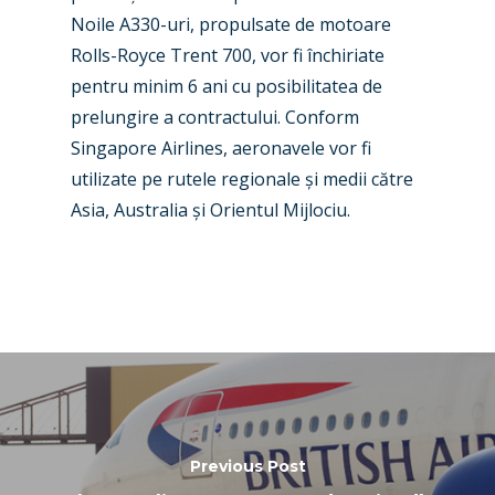
Business Jets
Dubai 2025
Noile A330-uri, propulsate de motoare
Paris 2025
Military
Rolls-Royce Trent 700, vor fi închiriate
pentru minim 6 ani cu posibilitatea de
Farnborough 2024
Trip Reports
prelungire a contractului. Conform
Paris 2023
Marketplace
Singapore Airlines, aeronavele vor fi
utilizate pe rutele regionale
ș
i medii către
Farnborough 2022
Jobs
Asia, Australia
ș
i Orientul Mijlociu
.
Dubai 2019
Contact
Paris 2019
Previous Post