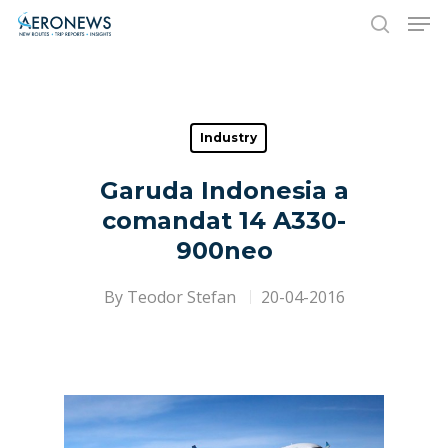
Hit enter to search or ESC to close
Industry
Garuda Indonesia a
comandat 14 A330-
900neo
By
Teodor Stefan
20-04-2016