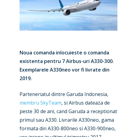
Noua comanda inlocuieste o comanda
existenta pentru 7 Airbus-uri A330-300.
Exemplarele A330neo vor fi livrate din
2019.
New Routes
Parteneriatul dintre Garuda Indonesia,
membru SkyTeam
, si Airbus dateaza de
Industry
peste 30 de ani, cand Garuda a receptionat
Airshows
Accidents / Incidents
primul sau A330. Livrarile A330neo, gama
formata din A330-800neo si A330-900neo,
Business Jets
Dubai 2025