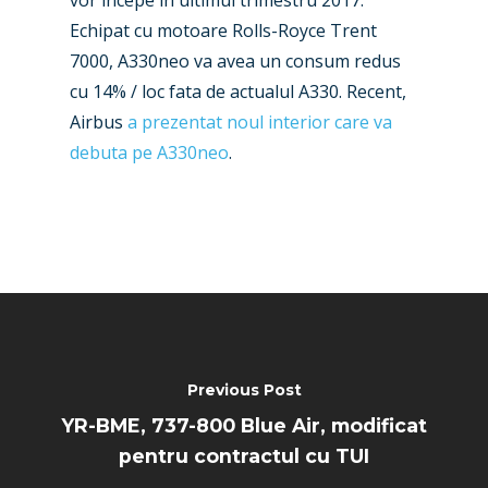
vor incepe in ultimul trimestru 2017.
Paris 2025
Military
Echipat cu motoare Rolls-Royce Trent
7000, A330neo va avea un consum redus
Farnborough 2024
Trip Reports
cu 14% / loc fata de actualul A330. Recent,
Paris 2023
Marketplace
Airbus
a prezentat noul interior care va
debuta pe A330neo
.
Farnborough 2022
Jobs
Dubai 2019
Contact
Paris 2019
Previous Post
YR-BME, 737-800 Blue Air, modificat
pentru contractul cu TUI