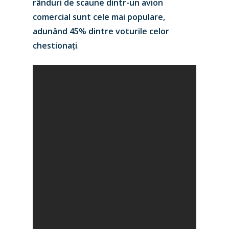
rânduri de scaune dintr-un avion
comercial sunt cele mai populare,
adunând 45% dintre voturile celor
chestionați
.