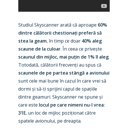
Jobs
Dubai 2019
Contact
Paris 2019
Studiul Skyscanner arată că aproape
60%
dintre călătorii chestionați preferă să
stea la geam
, în timp ce doar
40% aleg
scaune de la culoar
. În ceea ce privește
scaunul din mijloc, mai puțin de 1% îl aleg
.
Totodată, călătorii frecvenți au spus că
scaunele de pe partea stângă a avionului
sunt cele mai bune în cazul în care vrei să
dormi și să-ți sprijini capul de spațiile
dintre geamuri. Skyscanner ne spune și
care este
locul pe care nimeni nu-l vrea:
31E
, un loc de mijloc poziționat către
spatele avionului, pe dreapta.