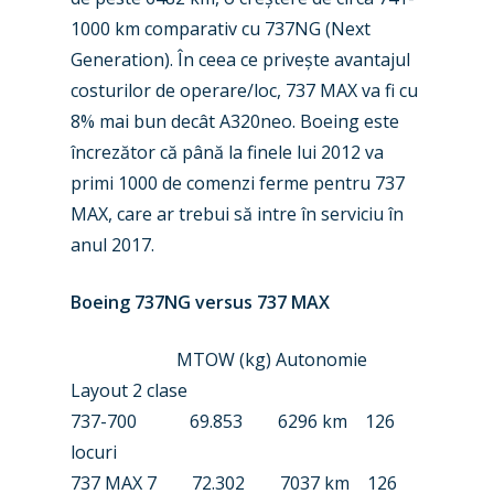
1000 km comparativ cu 737NG (Next
Generation). În ceea ce privește avantajul
costurilor de operare/loc, 737 MAX va fi cu
8% mai bun decât A320neo. Boeing este
încrezător că până la finele lui 2012 va
New Routes
primi 1000 de comenzi ferme pentru 737
MAX, care ar trebui să intre în serviciu în
Industry
anul 2017.
Airshows
Accidents / Incidents
Boeing 737NG versus 737 MAX
Business Jets
Dubai 2025
MTOW (kg) Autonomie
Paris 2025
Military
Layout 2 clase
Farnborough 2024
Trip Reports
737-700 69.853 6296 km 126
locuri
Paris 2023
Marketplace
737 MAX 7 72.302 7037 km 126