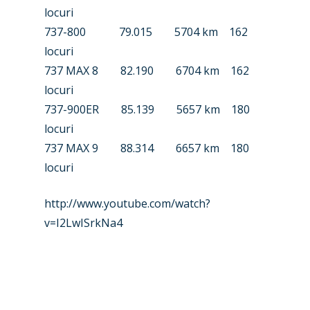
Farnborough 2022
Jobs
locuri
737-800 79.015 5704 km 162
Dubai 2019
Contact
locuri
Paris 2019
737 MAX 8 82.190 6704 km 162
locuri
737-900ER 85.139 5657 km 180
locuri
737 MAX 9 88.314 6657 km 180
locuri
http://www.youtube.com/watch?
v=I2LwISrkNa4