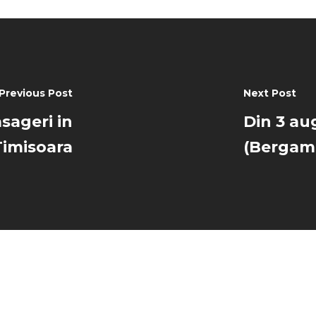
Previous Post
Next Post
asageri in
Din 3 au
Timisoara
(Bergamo