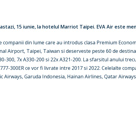
astazi, 15 iunie, la hotelul Marriot Taipei. EVA Air este me
le companii din lume care au introdus clasa Premium Economy.
l Airport, Taipei, Taiwan si deserveste peste 60 de destinat
0-300, 7x A330-200 si 22x A321-200. La sfarsitul anului trec
77-300ER ce vor fi livrate intre 2017 si 2022. Celelalte compa
fic Airways, Garuda Indonesia, Hainan Airlines, Qatar Airways