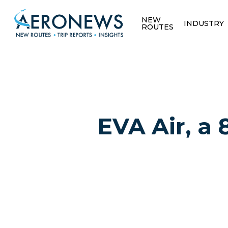
NEW
INDUSTRY
ROUTES
EVA Air, a 
Hit enter to search or ESC to close