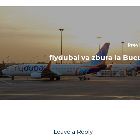
Prev
flydubai va zbura la Bucu
Leave a Reply