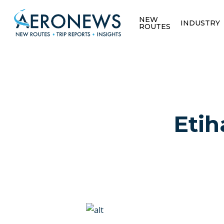
NEW
INDUSTRY
ROUTES
Etih
Hit enter to search or ESC to close