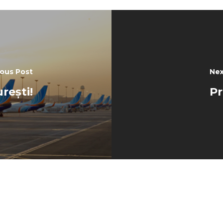
ious Post
Nex
rești!
Pr