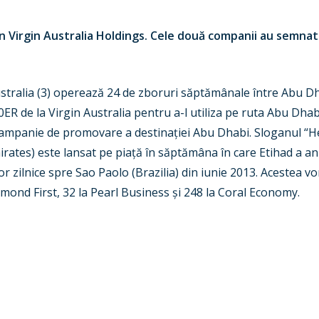
n Virgin Australia Holdings. Cele două companii au semnat
stralia (3) operează 24 de zboruri săptămânale între Abu Dha
ER de la Virgin Australia pentru a-l utiliza pe ruta Abu Dhab
 campanie de promovare a destinației Abu Dhabi. Sloganul “He
irates) este lansat pe piață în săptămâna în care Etihad a a
r zilnice spre Sao Paolo (Brazilia) din iunie 2013. Acestea v
iamond First, 32 la Pearl Business și 248 la Coral Economy.