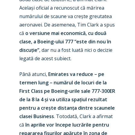
Același oficial a recunoscut că mărirea
numărului de scaune va crește greutatea
aeronavei. De asemenea, Tim Clark a spus
că
o versiune mai economică, cu două
clase, a Boeing-ului 777 “este din nou în
New Routes
discuție”
, dar nu a fost luată nici o decizie
Industry
legată de acest subiect.
Airshows
Accidents / Incidents
Până atunci,
Emirates va reduce – pe
termen lung – numărul de locuri de la
Business Jets
Dubai 2025
First Class pe Boeing-urile sale 777-300ER
Paris 2025
Military
de la 8 la 4 și va utiliza spațiul rezultat
Farnborough 2024
pentru a crește distanța dintre scaunele
Trip Reports
clasei Business
. Totodată, Clark a afirmat
Paris 2023
Marketplace
că
în aprilie vor începe lucrările pentru
Farnborough 2022
repararea fisurilor apărute în zona de