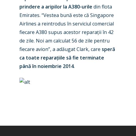
Jobs
prindere a aripilor la A380-urile
din flota
Dubai 2019
Contact
Emirates. “Vestea bună este că Singapore
Paris 2019
Airlines a reintrodus în serviciul comercial
fiecare A380 supus acestor reparații în 42
de zile. Noi am calculat 56 de zile pentru
fiecare avion”, a adăugat Clark, care
speră
ca toate reparațiile să fie terminate
până în noiembrie 2014
.