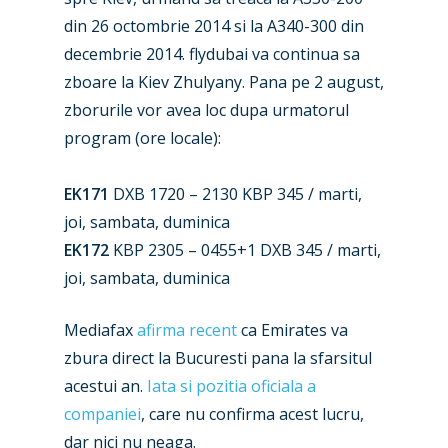
din 26 octombrie 2014 si la A340-300 din
New Routes
decembrie 2014. flydubai va continua sa
zboare la Kiev Zhulyany. Pana pe 2 august,
Industry
zborurile vor avea loc dupa urmatorul
Airshows
Accidents / Incidents
program (ore locale):
Business Jets
Dubai 2025
EK171
DXB 1720 – 2130 KBP 345 / marti,
Paris 2025
Military
joi, sambata, duminica
EK172
KBP 2305 – 0455+1 DXB 345 / marti,
Farnborough 2024
Trip Reports
joi, sambata, duminica
Paris 2023
Marketplace
Mediafax
afirma recent
ca Emirates va
Farnborough 2022
Jobs
zbura direct la Bucuresti pana la sfarsitul
Dubai 2019
Contact
acestui an.
Iata si pozitia oficiala a
Paris 2019
companiei
, care nu confirma acest lucru,
dar nici nu neaga.