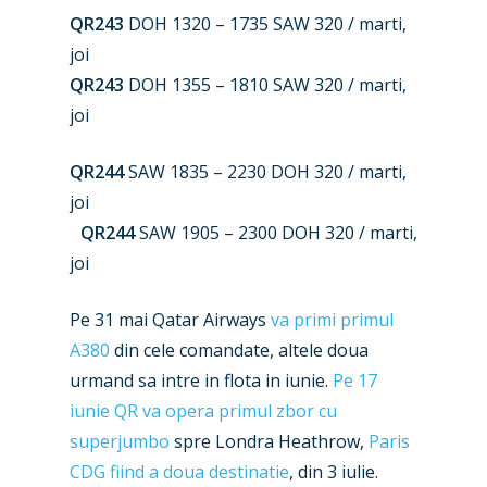
New Routes
QR243
DOH 1320 – 1735 SAW 320 / marti,
Industry
joi
QR243
DOH 1355 – 1810 SAW 320 / marti,
Airshows
Accidents / Incidents
joi
Business Jets
Dubai 2025
QR244
SAW 1835 – 2230 DOH 320 / marti,
Paris 2025
Military
joi
Farnborough 2024
Trip Reports
QR244
SAW 1905 – 2300 DOH 320 / marti,
joi
Paris 2023
Marketplace
Farnborough 2022
Pe 31 mai Qatar Airways
va primi primul
Jobs
A380
din cele comandate, altele doua
Dubai 2019
Contact
urmand sa intre in flota in iunie.
Pe 17
Paris 2019
iunie QR va opera primul zbor cu
superjumbo
spre Londra Heathrow,
Paris
CDG fiind a doua destinatie
, din 3 iulie.