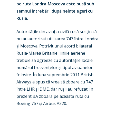
pe ruta Londra-Moscova este pusă sub
semnul întrebării după neîn
ț
elegeri cu
Rusia.
Autorită
ț
ile din avia
ț
ia civilă rusă sus
ț
in că
nu au autorizat utilizarea 747 între Londra
ș
i Moscova. Potrivit unui acord bilateral
Rusia-Marea Britanie, liniile aeriene
trebuie să agreeze cu autorită
ț
ile locale
numărul frecven
ț
elor
ș
i tipul avioanelor
folosite. În luna septembrie 2011 British
Airways a spus că vrea să zboare cu 747
între LHR
ș
i DME, dar ru
ș
ii au refuzat. În
New Routes
prezent BA zboară pe această rută cu
Boeing 767
ș
i Airbus A320.
Industry