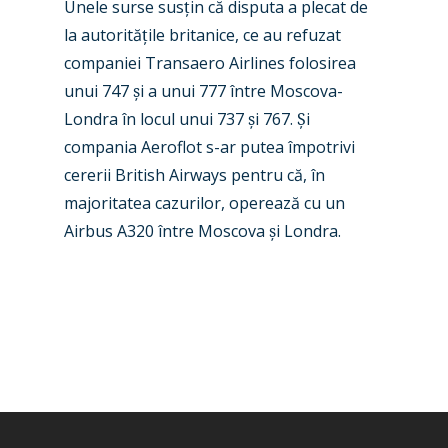
Unele surse sus
ț
in că disputa a plecat de
Airshows
Accidents / Incidents
la autorită
ț
ile britanice, ce au refuzat
Business Jets
Dubai 2025
companiei Transaero Airlines folosirea
unui 747
ș
i a unui 777 între Moscova-
Paris 2025
Military
Londra în locul unui 737
ș
i 767.
Ș
i
Farnborough 2024
Trip Reports
compania Aeroflot s-ar putea împotrivi
Paris 2023
cererii British Airways pentru că, în
Marketplace
majoritatea cazurilor, operează cu un
Farnborough 2022
Jobs
Airbus A320 între Moscova
ș
i Londra.
Dubai 2019
Contact
Paris 2019